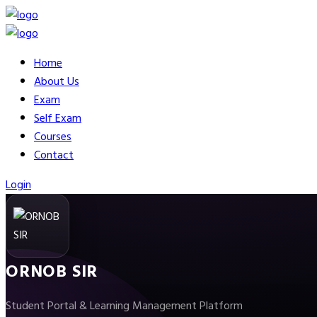
Home
About Us
Exam
Self Exam
Courses
Contact
Login
ORNOB SIR
Student Portal & Learning Management Platform