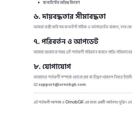
কনটেন্টের অবৈধ বিতরণ
৬. দায়বদ্ধতার সীমাবদ্ধতা
আমরা চেষ্টা করি সব কনটেন্ট সঠিক ও আপডেটেড রাখতে, তবে কোনো 
৭. পরিবর্তন ও আপডেট
আমরা যেকোনো সময় এই শর্তাবলী পরিবর্তন করতে পারি। পরিবর্তনের পর
৮. যোগাযোগ
আমাদের শর্তাবলী সম্পর্কে কোনো প্রশ্ন বা উদ্বেগ থাকলে নিচের ইম
📧
support@ornobgk.com
OrnobGK
এই শর্তাবলী আপনার ও
-এর মধ্যে একটি আইনগত চুক্তি। ওয়েব