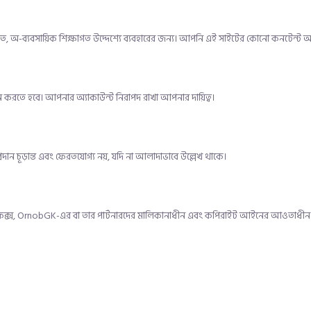
গত, অ-ব্যবসায়িক শিক্ষাগত উদ্দেশ্যে ব্যবহারের জন্য। আপনি এই সাইটের কোনো কনটেন্ট অ
দান করতে হবে। আপনার অ্যাকাউন্ট নিরাপদ রাখা আপনার দায়িত্ব।
প্রদান চূড়ান্ত এবং ফেরতযোগ্য নয়, যদি না আলাদাভাবে উল্লেখ থাকে।
ও গ্রাফিক্স, OrnobGK-এর বা তার পার্টনারদের মালিকানাধীন এবং কপিরাইট আইনের আওতাধীন